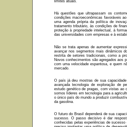
limites atuais.
Há questões que ultrapassam os contorno
condições macroeconômicas favoráveis ao
uma agenda própria da política de inova
tratamento tributário, às condições de fin
proteção à propriedade intelectual, à form
das universidades com empresas e à estabil
Não se trata apenas de aumentar express
avançar nos segmentos mais dinâmicos do
restrita de setores tradicionais, como a p
Novos conhecimentos são agregados aos pr
com uma velocidade espantosa, e quem não
mercado.
O país já deu mostras de sua capacidade
avançada tecnologia de exploração de pe
estudo genético de pragas, com vistas ao d
somos líderes em tecnologia para a agricult
o único país do mundo a produzir combustív
da gasolina.
O futuro do Brasil dependerá de sua capaci
sucesso. O passo decisivo é dar respost
conhecidas pelas experiências de sucesso d
preciso implantar uma política de desenvol