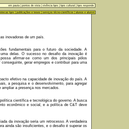
em pauta
|
pontos de vista
|
vivência lqes
|
lqes cultural
|
lqes responde
liotecas lqes
|
publicações e teses
|
serviços técno-científicos
|
alunos e alumni
ças inovadoras de um país.
ões fundamentais para o futuro da sociedade. A
 é uma delas. O sucesso no desafio da inovação é
ra possa afirmar-se como um dos principais pólos
 conseguinte, gerar empregos e contribuir para uma
acto efetivo na capacidade de inovação do país. A
ais, a pesquisa e o desenvolvimento, para agregar
 e ampliar a presença nos mercados.
olítica científica e tecnológica do governo. A busca
ento econômico e social, e a política de C&T deve
ciada da inovação seria um retrocesso. A verdadeira
ra ainda são insuficientes, e o desafio é superar os