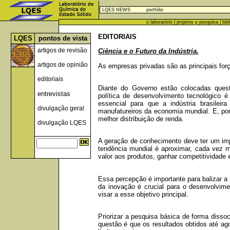
LQES NEWS
portfólio
o laboratório
|
projetos e pesquisa
|
bib
EDITORIAIS
LQES
pontos de vista
artigos de revisão
Ciência e o Futuro da Indústria.
artigos de opinião
As empresas privadas são as principais for
editoriais
Diante do Governo estão colocadas quest
entrevistas
política de desenvolvimento tecnológico
essencial para que a indústria brasilei
divulgação geral
manufatureiros da economia mundial. E, por
melhor distribuição de renda.
divulgação LQES
A geração de conhecimento deve ter um imp
tendência mundial é aproximar, cada vez m
valor aos produtos, ganhar competitividade
Essa percepção é importante para balizar a p
da inovação é crucial para o desenvolvim
visar a esse objetivo principal.
Priorizar a pesquisa básica de forma disso
questão é que os resultados obtidos até ago