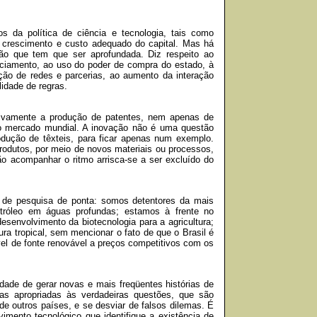
s da política de ciência e tecnologia, tais como
 crescimento e custo adequado do capital. Mas há
ção que tem que ser aprofundada. Diz respeito ao
anciamento, ao uso do poder de compra do estado, à
ação de redes e parcerias, ao aumento da interação
idade de regras.
ivamente a produção de patentes, nem apenas de
 mercado mundial. A inovação não é uma questão
rodução de têxteis, para ficar apenas num exemplo.
odutos, por meio de novos materiais ou processos,
 acompanhar o ritmo arrisca-se a ser excluído do
 de pesquisa de ponta: somos detentores da mais
tróleo em águas profundas; estamos à frente no
esenvolvimento da biotecnologia para a agricultura;
ura tropical, sem mencionar o fato de que o Brasil é
el de fonte renovável a preços competitivos com os
dade de gerar novas e mais freqüentes histórias de
as apropriadas às verdadeiras questões, que são
e outros países, e se desviar de falsos dilemas. É
vimento tecnológico que identifique a existência de