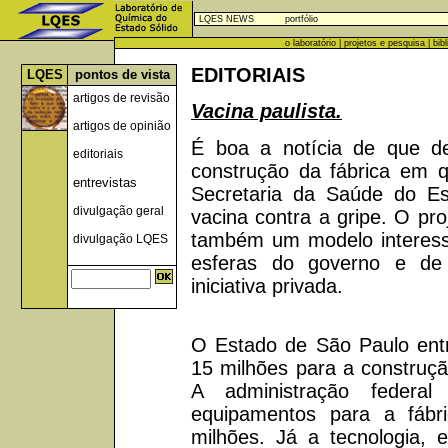
LQES NEWS
portfólio
o laboratório
|
projetos e pesquisa
|
bib
EDITORIAIS
LQES
pontos de vista
artigos de revisão
Vacina paulista.
artigos de opinião
É boa a notícia de que d
editoriais
construção da fábrica em qu
entrevistas
Secretaria da Saúde do Es
divulgação geral
vacina contra a gripe. O pr
também um modelo interessa
divulgação LQES
esferas do governo e de 
iniciativa privada.
O Estado de São Paulo ent
15 milhões para a construção
A administração federa
equipamentos para a fábr
milhões. Já a tecnologia, 