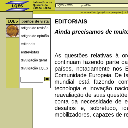
LQES NEWS
portfólio
o laboratório
|
projetos e pesquisa
|
bib
EDITORIAIS
LQES
pontos de vista
artigos de revisão
Ainda precisamos de muito
artigos de opinião
editoriais
entrevistas
As questões relativas à or
divulgação geral
continuam fazendo parte da
países, notadamente nos 
divulgação LQES
Comunidade Europeia. De fat
mundial está fazendo co
tecnologia e inovação nac
reavaliação de suas questões
conta da necessidade de e
desafios e, sobretudo, id
mobilizadores, capazes de r