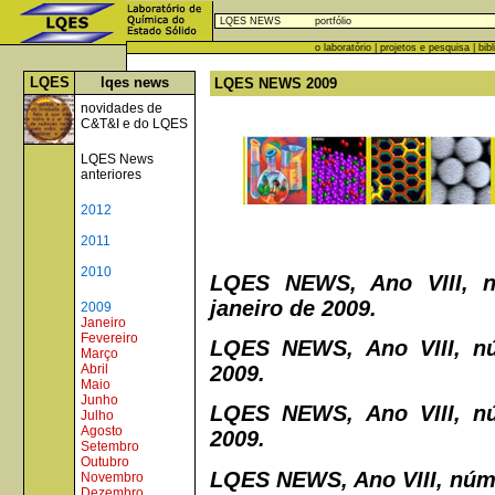
LQES NEWS
portfólio
o laboratório
|
projetos e pesquisa
|
bib
LQES
lqes news
LQES NEWS 2009
novidades de
C&T&I e do LQES
LQES News
anteriores
2012
2011
2010
LQES NEWS, Ano VIII, n
janeiro de 2009.
2009
Janeiro
Fevereiro
LQES NEWS, Ano VIII, nú
Março
2009.
Abril
Maio
Junho
LQES NEWS, Ano VIII, nú
Julho
Agosto
2009.
Setembro
Outubro
LQES NEWS, Ano VIII, núme
Novembro
Dezembro