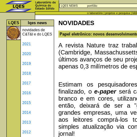
LQES NEWS
portfólio
o laboratório
|
projetos e pesquisa
|
bib
NOVIDADES
LQES
lqes news
novidades de
Papel eletrônico: novos desenvolvimento
C&T&I e do LQES
A revista Nature traz traba
2021
(Cambridge, Massachussett
2020
últimos avanços de seu proje
2019
apenas 0,3 milímetros de es
2018
Estimam os pesquisadores
2017
finalizado, o
e-paper
será c
2016
branco e em cores, utilizan
2015
então, deixará de ser a 
grandes empresas, uma ve
2014
aos leitores comprá-los
2013
simples atualização via con
2012
jornal!