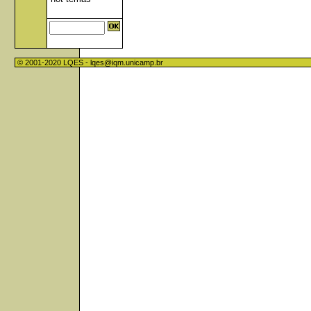
© 2001-2020 LQES -
lqes@iqm.unicamp.br