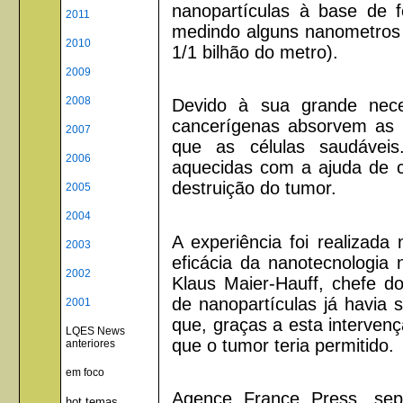
nanopartículas à base de f
2011
medindo alguns nanometros 
2010
1/1 bilhão do metro).
2009
2008
Devido à sua grande nece
cancerígenas absorvem as 
2007
que as células saudáveis
2006
aquecidas com a ajuda de 
destruição do tumor.
2005
2004
A experiência foi realizad
2003
eficácia da nanotecnologia 
2002
Klaus Maier-Hauff, chefe do
de nanopartículas já havia 
2001
que, graças a esta interven
LQES News
que o tumor teria permitido.
anteriores
em foco
Agence France Press, sep
hot temas