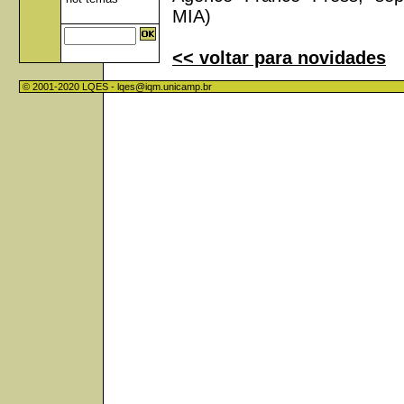
MIA)
<< voltar para novidades
© 2001-2020 LQES -
lqes@iqm.unicamp.br