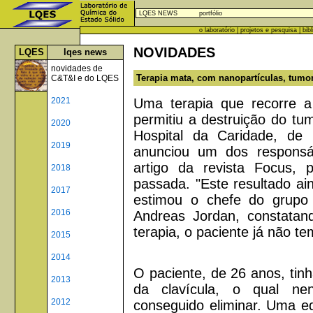
LQES NEWS
portfólio
o laboratório
|
projetos e pesquisa
|
bib
NOVIDADES
LQES
lqes news
novidades de
Terapia mata, com nanopartículas, tumo
C&T&I e do LQES
Uma terapia que recorre a
2021
permitiu a destruição do tu
2020
Hospital da Caridade, de 
2019
anunciou um dos responsáv
artigo da revista Focus,
2018
passada. "Este resultado ain
2017
estimou o chefe do grupo 
2016
Andreas Jordan, constatan
terapia, o paciente já não t
2015
2014
O paciente, de 26 anos, tin
2013
da clavícula, o qual nen
2012
conseguido eliminar. Uma eq