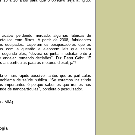
e 15 a 20 anos para que o objetivo seja atingido:
 acabar perdendo mercado, algumas fábricas de
culos com filtros. A partir de 2008, fabricantes
os equipados. Esperam os pesquisadores que os
ados com a questão e elaborem leis que sejam
, segundo eles, "deverá se juntar imediatamente a
e engajar, tomando decisões". Diz Peter Gëhr: "É
os antipartículas para os motores diesel, já"!
da o mais rápido possível, antes que as partículas
problema de saúde pública. "Se estamos insistindo
ntos importantes é porque sabemos que iremos nos
nde de nanopartículas", pondera o pesquisador.
o - MIA)
ogia