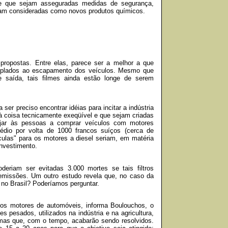
de que sejam asseguradas medidas de segurança,
ejam consideradas como novos produtos químicos.
propostas. Entre elas, parece ser a melhor a que
acoplados ao escapamento dos veículos. Mesmo que
 saída, tais filmes ainda estão longe de serem
er preciso encontrar idéias para incitar a indústria
à coisa tecnicamente exeqüível e que sejam criadas
orajar às pessoas a comprar veículos com motores
dio por volta de 1000 francos suíços (cerca de
ículas" para os motores a diesel seriam, em matéria
nvestimento.
riam ser evitadas 3.000 mortes se tais filtros
emissões. Um outro estudo revela que, no caso da
 no Brasil? Poderíamos perguntar.
a os motores de automóveis, informa Boulouchos, o
pesados, utilizados na indústria e na agricultura,
mas que, com o tempo, acabarão sendo resolvidos.