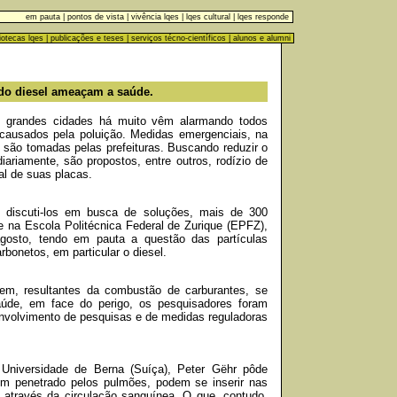
em pauta
|
pontos de vista
|
vivência lqes
|
lqes cultural
|
lqes responde
liotecas lqes
|
publicações e teses
|
serviços técno-científicos
|
alunos e alumni
do diesel ameaçam a saúde.
 grandes cidades há muito vêm alarmando todos
 causados pela poluição. Medidas emergenciais, na
, são tomadas pelas prefeituras. Buscando reduzir o
ariamente, são propostos, entre outros, rodízio de
al de suas placas.
 e discuti-los em busca de soluções, mais de 300
 na Escola Politécnica Federal de Zurique (EPFZ),
osto, tendo em pauta a questão das partículas
rbonetos, em particular o diesel.
gem, resultantes da combustão de carburantes, se
úde, em face do perigo, os pesquisadores foram
nvolvimento de pesquisas e de medidas reguladoras
 Universidade de Berna (Suíça), Peter Gëhr pôde
rem penetrado pelos pulmões, podem se inserir nas
 através da circulação sanguínea. O que, contudo,