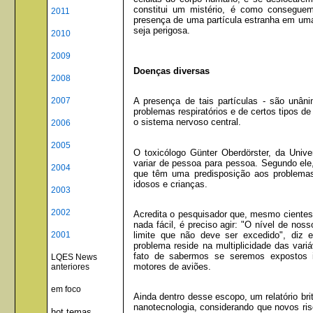
constitui um mistério, é como conseguem
2011
presença de uma partícula estranha em uma c
seja perigosa.
2010
2009
Doenças diversas
2008
2007
A presença de tais partículas - são unân
problemas respiratórios e de certos tipos 
o sistema nervoso central.
2006
2005
O toxicólogo Günter Oberdörster, da Univ
variar de pessoa para pessoa. Segundo el
2004
que têm uma predisposição aos problemas r
idosos e crianças.
2003
2002
Acredita o pesquisador que, mesmo cientes
nada fácil, é preciso agir: "O nível de no
limite que não deve ser excedido", diz 
2001
problema reside na multiplicidade das var
fato de sabermos se seremos expostos i
LQES News
motores de aviões.
anteriores
em foco
Ainda dentro desse escopo, um relatório bri
nanotecnologia, considerando que novos risc
hot temas