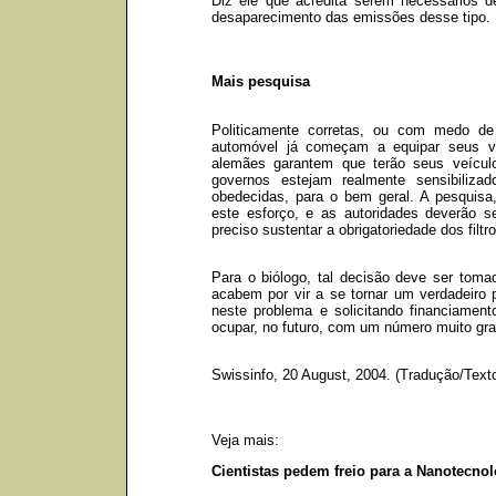
Diz ele que acredita serem necessários d
desaparecimento das emissões desse tipo.
Mais pesquisa
Politicamente corretas, ou com medo de
automóvel já começam a equipar seus veí
alemães garantem que terão seus veícul
governos estejam realmente sensibiliz
obedecidas, para o bem geral. A pesquisa
este esforço, e as autoridades deverão s
preciso sustentar a obrigatoriedade dos filtr
Para o biólogo, tal decisão deve ser toma
acabem por vir a se tornar um verdadeiro 
neste problema e solicitando financiame
ocupar, no futuro, com um número muito gra
Swissinfo, 20 August, 2004. (Tradução/Text
Veja mais:
Cientistas pedem freio para a Nanotecnol