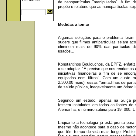
de nanopartículas "manipuladas". A fim 
propõe o relatório que as nanopartículas s
Medidas a tomar
Algumas soluções para o problema foram 
sugere que filmes antipartículas sejam 
eliminem mais de 90% das partículas de
usados...
Konstantinos Boulouchos, da EPFZ, enfatiza s
a se adaptar. "É preciso que nos rendamos 
iniciativas financeiras a fim de se enc
equipados com filtros". Com um custo mé
2.300,00 reais), essas "armadilhas de part
de saúde pública, inegavelmente um ótimo i
Segundo um estudo, apenas na Suíça pode
fossem instalados em todas as fontes de 
Alemanha, o número subiria para 19. 000. E
Enquanto a tecnologia já está pronta par
mesmo não acontece para o caso de motores 
que têm tempo de vida mais longo. Proble