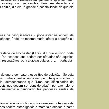
 interagir com as células. Uma vez detectada a
élula, diz ele, é grande a possibilidade de que ela
imes os pesquisadores -, pode estar na origem de
de câncer. Pode, do mesmo modo, afetar o coração ou
ersidade de Rochester (EUA), diz que o risco pode
e, "as pessoas que podem ser afetadas são aquelas
espiratórios ou cardiovasculares". Em particular,
 de que o combate a esse tipo de poluição não seja
ssos conhecimentos ainda não permite que fixemos o
ele, acrescentando que "Uma das dificuldades do
iáveis que devem ser consideradas"; por exemplo, o
gualmente a nanopartículas perigosas saídas de
tânico recente sublinhou os interesses potenciais da
os podem estar ligados a materiais criados a partir