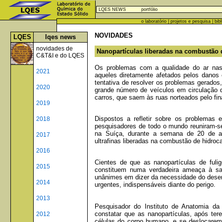
LQES NEWS
portfólio
o laboratório
|
projetos e pesquisa
|
bib
NOVIDADES
LQES
lqes news
novidades de
Nanopartículas liberadas na combustão 
C&T&I e do LQES
Os problemas com a qualidade do ar nas
2021
aqueles diretamente afetados pelos danos
tentativa de resolver os problemas gerados
2020
grande número de veículos em circulação di
carros, que saem às ruas norteados pelo fin
2019
Dispostos a refletir sobre os problemas
2018
pesquisadores de todo o mundo reuniram-se
na Suíça, durante a semana de 20 de ag
2017
ultrafinas liberadas na combustão de hidroca
2016
Cientes de que as nanopartículas de fuli
2015
constituem numa verdadeira ameaça à sa
unânimes em dizer da necessidade do dese
2014
urgentes, indispensáveis diante do perigo.
2013
Pesquisador do Instituto de Anatomia da
constatar que as nanopartículas, após te
2012
células do corpo humano, e se deslocarem