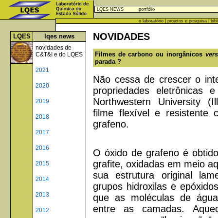
LQES NEWS
portfólio
o laboratório
|
projetos e pesquisa
|
bib
NOVIDADES
LQES
lqes news
novidades de
Filmes de carbono ou inorgânicos
ver
C&T&I e do LQES
parada ?
2021
Não cessa de crescer o int
2020
propriedades eletrônicas 
Northwestern University (
2019
filme flexível e resistent
2018
grafeno.
2017
2016
O óxido de grafeno é obtid
grafite, oxidadas em meio aq
2015
sua estrutura original la
2014
grupos hidroxilas e epóxidos
2013
que as moléculas de água 
entre as camadas. Aquec
2012