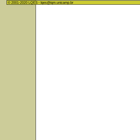
© 2001-2020 LQES -
lqes@iqm.unicamp.br