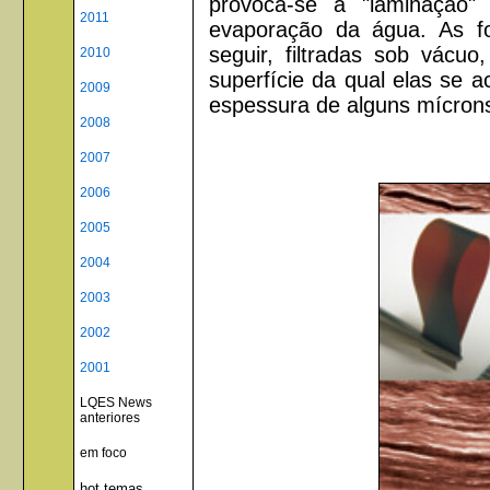
provoca-se a "laminação
2011
evaporação da água. As fo
seguir, filtradas sob vác
2010
superfície da qual elas se 
2009
espessura de alguns mícron
2008
2007
2006
2005
2004
2003
2002
2001
LQES News
anteriores
em foco
hot temas