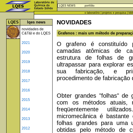
LQES NEWS
portfólio
o laboratório
|
projetos e pesquisa
|
bib
NOVIDADES
LQES
lqes news
novidades de
Grafenos : mais um método de preparaçã
C&T&I e do LQES
O grafeno é constituído
2021
camadas atômicas de ca
2020
estrutura de folhas de g
2019
ultrapassar para explorar es
sua fabricação, e pri
2018
procedimento de fabricação qu
2017
2016
Obter grandes "folhas" de 
2015
com os métodos atuais, m
freqüentemente utiliz
2014
micromecânica é bastante 
2013
folhas grandes para uma ut
2012
obtidas pelo método de cr