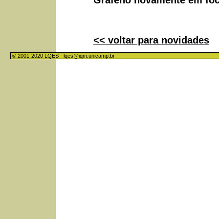
<< voltar para novidades
© 2001-2020 LQES -
lqes@iqm.unicamp.br