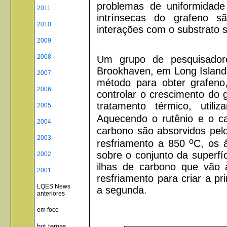
problemas de uniformidade
2011
intrínsecas do grafeno s
2010
interações com o substrato 
2009
2008
Um grupo de pesquisadore
Brookhaven, em Long Island
2007
método para obter grafeno,
2006
controlar o crescimento do
tratamento térmico, utili
2005
Aquecendo o rutênio e o 
2004
carbono são absorvidos pelo
2003
o
resfriamento a 850
C, os 
sobre o conjunto da superfí
2002
ilhas de carbono que vão 
2001
resfriamento para criar a p
LQES News
a segunda.
anteriores
em foco
hot temas