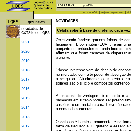
LQES NEWS
portfólio
o laboratório
|
projetos e pesquisa
|
bib
NOVIDADES
LQES
lqes news
novidades de
Célula solar à base de grafeno, cada vez
C&T&I e do LQES
Objetivando fabricar grandes folhas de car
2021
Indiana em Bloomington (EUA) criaram uma
conjunto de tentáculos em cada lado de folh
2020
afirmam que foram capazes de dispersar a
pioneiro.
2019
"Nosso interesse vem do desejo de encontrar
2018
no mercado, com alto poder de absorção de l
a pesquisa. "Atualmente, os materiais ma
2017
solares são o silício e compostos contendo
2016
A principal desvantagem é o custo e a d
2015
baseadas em rutênio podem ser potencialm
o rutênio é um metal raro na Terra, tão rar
2014
a demanda aumentar.
2013
O carbono é barato e abundante, e na for
faixa de freqüência. O grafeno é essencia
2012
para fazer o lápis), exceto que o grafen