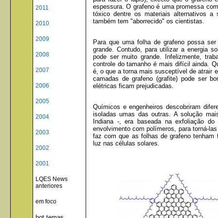
espessura. O grafeno é uma promessa como 
2011
tóxico dentre os materiais alternativos a
também tem "aborrecido" os cientistas.
2010
2009
Para que uma folha de grafeno possa ser d
grande. Contudo, para utilizar a energia so
2008
pode ser muito grande. Infelizmente, trab
controle do tamanho é mais difícil ainda. Q
2007
é, o que a torna mais susceptível de atrair e
camadas de grafeno (grafite) pode ser b
elétricas ficam prejudicadas.
2006
2005
Químicos e engenheiros descobriram difere
isoladas umas das outras. A solução mais
2004
Indiana -, era baseada na exfoliação do
envolvimento com polímeros, para torná-las
2003
faz com que as folhas de grafeno tenham 
luz nas células solares.
2002
2001
LQES News
anteriores
em foco
hot temas