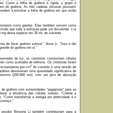
io. Como a folha de grafeno é rígida, o grupo é
lano do grafeno. As três cadeias silvosas possuem
tendem a envolver a folha de grafeno em que estão
cionarem como gaiolas. Elas também servem como
 modo que toda a estrutura pode ser dissolvida. Li e
0 mg desta espécie em 30 mL de solvente.
a de fazer grafeno solúvel," disse Li. "Isso é tão
grande do grafeno em si."
sorvedor de luz, os cientistas construíram células
ânio como aceitador de elétrons. Os cientistas foram
2
microamperes-por-cm
de corrente e uma tensão de
 grafeno absorveram uma quantidade significativa de
o próximo (200-900 nm), com um pico de absorção
s de grafeno com extremidades "pegajosas" para se
horar a eficiência das células solares. "Coletar a
Li. "Como transformar a energia em eletricidade é o
 começo."
 posdoc Binsong Li também contribuíram para a