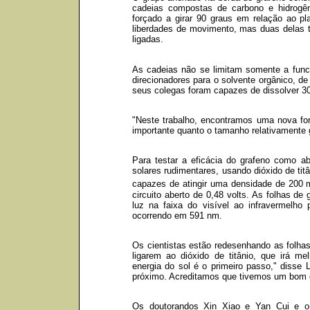
cadeias compostas de carbono e hidrogên
forçado a girar 90 graus em relação ao p
liberdades de movimento, mas duas delas 
ligadas.
As cadeias não se limitam somente a fun
direcionadores para o solvente orgânico, de
seus colegas foram capazes de dissolver 3
"Neste trabalho, encontramos uma nova form
importante quanto o tamanho relativamente 
Para testar a eficácia do grafeno como ab
solares rudimentares, usando dióxido de tit
capazes de atingir uma densidade de 200 
circuito aberto de 0,48 volts. As folhas de
luz na faixa do visível ao infravermelh
ocorrendo em 591 nm.
Os cientistas estão redesenhando as folha
ligarem ao dióxido de titânio, que irá mel
energia do sol é o primeiro passo," disse 
próximo. Acreditamos que tivemos um bom
Os doutorandos Xin Xiao e Yan Cui e o