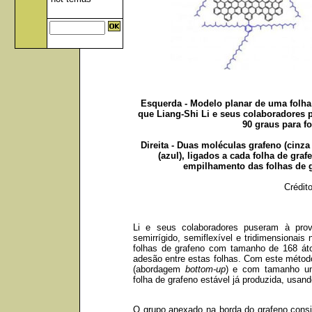
Esquerda - Modelo planar de uma folha 
que Liang-Shi Li e seus colaboradores p
90 graus para f
Direita - Duas moléculas grafeno (cinz
(azul), ligados a cada folha de gra
empilhamento das folhas de g
Crédito
Li e seus colaboradores puseram à prova
semirrígido, semiflexível e tridimensionais
folhas de grafeno com tamanho de 168 á
adesão entre estas folhas. Com este métod
(abordagem
bottom-up
) e com tamanho uni
folha de grafeno estável já produzida, usa
O grupo anexado na borda do grafeno consi