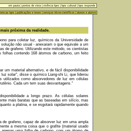
em pauta
|
pontos de vista
|
vivência lqes
|
lqes cultural
|
lqes responde
liotecas lqes
|
publicações e teses
|
serviços técno-científicos
|
alunos e alumni
 mais próxima da realidade.
bono para coletar luz, químicos da Universidade de
 solução não usual - anexaram o que equivale a um
as de grafeno. Utilizando este método, os cientistas
s folhas contendo 168 átomos de carbono, um feito
 um material alternativo, e de fácil disponibilidade
uz solar", disse o químico Liang-shi Li, que liderou
is utilizados como absorvedores de luz em células
 rutênio. Cada um tem suas desvantagens."
isponibilidade a longo prazo. As células solares
ente mais baratas que as baseadas em silício, mas
o quanto a platina, e se esgotará rapidamente quando
ma de grafeno, capaz de absorver luz em uma ampla
lmente a mesma coisa que o grafite (material usado
o é apenas uma folha de carbono, com um átomo de