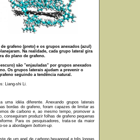
de grafeno (preto) e os grupos anexados (azul)
lanejaram. Na realidade, cada grupo lateral gira
ora do plano de grafeno.
a escuro) são "enjauladas" por grupos anexados
feno. Os grupos laterais ajudam a prevenir o
rafeno seguindo a tendência natural.
s: Liang-shi Li.
 uma idéia diferente. Anexando grupos laterais
 nas bordas do grafeno, foram capazes de limitar as
tomos de carbono e, ao mesmo tempo, promover a
o, conseguiram produzir folhas de grafeno pequenas
forme. Para os pesquisadores, trata-se da maior
ndo-se a abordagem
bottom-up
.
ste de um anel de carbono hexagonal e três longas