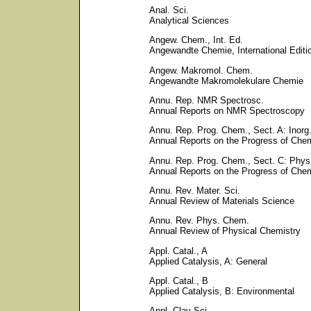
Anal. Sci.
Analytical Sciences
Angew. Chem., Int. Ed.
Angewandte Chemie, International Editi
Angew. Makromol. Chem.
Angewandte Makromolekulare Chemie
Annu. Rep. NMR Spectrosc.
Annual Reports on NMR Spectroscopy
Annu. Rep. Prog. Chem., Sect. A: Inor
Annual Reports on the Progress of Chem
Annu. Rep. Prog. Chem., Sect. C: Phy
Annual Reports on the Progress of Chem
Annu. Rev. Mater. Sci.
Annual Review of Materials Science
Annu. Rev. Phys. Chem.
Annual Review of Physical Chemistry
Appl. Catal., A
Applied Catalysis, A: General
Appl. Catal., B
Applied Catalysis, B: Environmental
Appl. Clay Sci.