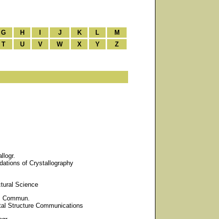
G
H
I
J
K
L
M
T
U
V
W
X
Y
Z
llogr.
dations of Crystallography
ctural Science
ct. Commun.
stal Structure Communications