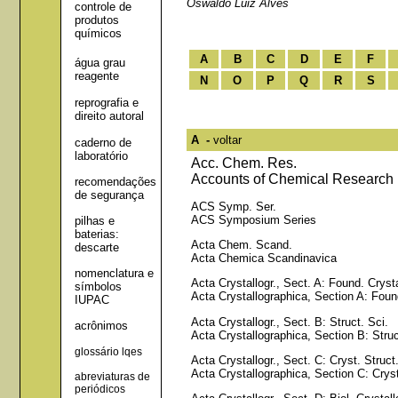
Oswaldo Luiz Alves
controle de
produtos
químicos
A
B
C
D
E
F
água grau
reagente
N
O
P
Q
R
S
reprografia e
direito autoral
A -
voltar
caderno de
laboratório
Acc. Chem. Res.
Accounts of Chemical Research
recomendações
de segurança
ACS Symp. Ser.
ACS Symposium Series
pilhas e
baterias:
Acta Chem. Scand.
descarte
Acta Chemica Scandinavica
nomenclatura e
Acta Crystallogr., Sect. A: Found. Crysta
símbolos
Acta Crystallographica, Section A: Foun
IUPAC
Acta Crystallogr., Sect. B: Struct. Sci.
acrônimos
Acta Crystallographica, Section B: Stru
glossário lqes
Acta Crystallogr., Sect. C: Cryst. Stru
Acta Crystallographica, Section C: Cry
abreviaturas de
periódicos