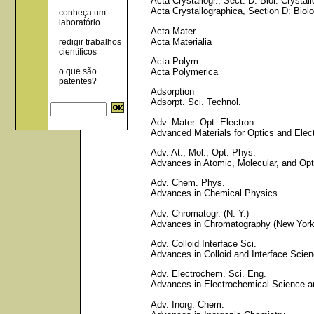
Acta Crystallogr., Sect. D: Biol. Crystall
Acta Crystallographica, Section D: Biolo
conheça um
laboratório
Acta Mater.
Acta Materialia
redigir trabalhos
científicos
Acta Polym.
Acta Polymerica
o que são
patentes?
Adsorption
Adsorpt. Sci. Technol.
Adv. Mater. Opt. Electron.
Advanced Materials for Optics and Elec
Adv. At., Mol., Opt. Phys.
Advances in Atomic, Molecular, and Opt
Adv. Chem. Phys.
Advances in Chemical Physics
Adv. Chromatogr. (N. Y.)
Advances in Chromatography (New York
Adv. Colloid Interface Sci.
Advances in Colloid and Interface Scie
Adv. Electrochem. Sci. Eng.
Advances in Electrochemical Science a
Adv. Inorg. Chem.