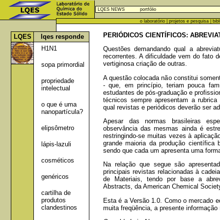
LQES NEWS
portfólio
o laboratório
|
projetos e pesquisa
|
bib
PERIÓDICOS CIENTÍFICOS: ABREVI
LQES
lqes responde
H1N1
Questões demandando qual a abreviatu
recorrentes. A dificuldade vem do fato
vertiginosa criação de outras.
sopa primordial
A questão colocada não constitui somen
propriedade
- que, em princípio, teriam pouca fam
intelectual
estudantes de pós-graduação e profissio
técnicos sempre apresentam a rubrica "r
o que é uma
qual revistas e periódicos deverão ser 
nanopartícula?
Apesar das normas brasileiras espec
elipsômetro
observância das mesmas ainda é estrei
restringindo-se muitas vezes à aplicaç
grande maioria da produção científica b
lápis-lazuli
sendo que cada um apresenta uma forma p
cosméticos
Na relação que segue são apresentad
principais revistas relacionadas à cad
genéricos
de Materiais, tendo por base a abrev
Abstracts, da American Chemical Society
cartilha de
produtos
Esta é a Versão 1.0. Como o mercado edi
clandestinos
muita freqüência, a presente informação