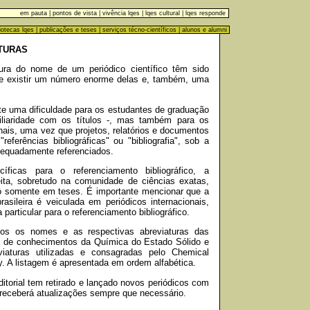
em pauta
|
pontos de vista
|
vivência lqes
|
lqes cultural
|
lqes responde
liotecas lqes
|
publicações e teses
|
serviços técno-científicos
|
alunos e alumni
ATURAS
ra do nome de um periódico científico têm sido
 de existir um número enorme delas e, também, uma
te uma dificuldade para os estudantes de graduação
iliaridade com os títulos -, mas também para os
nais, uma vez que projetos, relatórios e documentos
eferências bibliográficas" ou "bibliografia", sob a
adequadamente referenciados.
íficas para o referenciamento bibliográfico, a
ta, sobretudo na comunidade de ciências exatas,
ão somente em teses. É importante mencionar que a
rasileira é veiculada em periódicos internacionais,
articular para o referenciamento bibliográfico.
os os nomes e as respectivas abreviaturas das
eia de conhecimentos da Química do Estado Sólido e
iaturas utilizadas e consagradas pelo Chemical
. A listagem é apresentada em ordem alfabética.
torial tem retirado e lançado novos periódicos com
 receberá atualizações sempre que necessário.