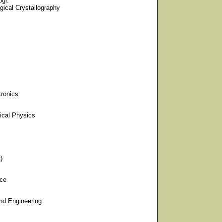
ogr.
gical Crystallography
tronics
ical Physics
)
nce
nd Engineering