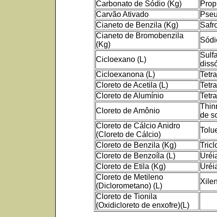
Carbonato de Sódio (Kg)
Prop
Carvão Ativado
Pseud
Cianeto de Benzila (Kg)
Safro
Cianeto de Bromobenzila
Sódi
(Kg)
Sulfa
Cicloexano (L)
diss
Cicloexanona (L)
Tetr
Cloreto de Acetila (L)
Tetra
Cloreto de Alumínio
Tetra
Thin
Cloreto de Amônio
de s
Cloreto de Cálcio Anidro
Tolu
(Cloreto de Cálcio)
Cloreto de Benzila (Kg)
Tricl
Cloreto de Benzoíla (L)
Uréi
Cloreto de Etila (Kg)
Uréia
Cloreto de Metileno
Xilen
(Diclorometano) (L)
Cloreto de Tionila
(Oxidicloreto de enxofre)(L)