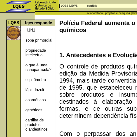
LQES NEWS
portfólio
o laboratório
|
projetos e pesquisa
|
bib
Polícia Federal aumenta o
LQES
lqes responde
químicos
H1N1
sopa primordial
propriedade
1. Antecedentes e Evoluçã
intelectual
o que é uma
O controle de produtos quí
nanopartícula?
edição da Medida Provisóri
1994, mais tarde convertida
elipsômetro
de 1995, que estabeleceu n
lápis-lazuli
sobre produtos e insu
cosméticos
destinados à elaboração
formas, e de outras sub
genéricos
determinem dependência físi
cartilha de
produtos
clandestinos
Com o perpassar dos ano