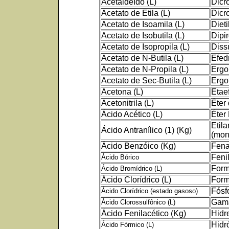
Acetaldeído (L)
Dicr
Acetato de Etila (L)
Dicr
Acetato de Isoamila (L)
Diet
Acetato de Isobutila (L)
Dipi
Acetato de Isopropila (L)
Diss
Acetato de N-Butila (L)
Efedr
Acetato de N-Propila (L)
Ergom
Acetato de Sec-Butila (L)
Ergo
Acetona (L)
Etaef
Acetonitrila (L)
Éter
Ácido Acético (L)
Éter 
Etila
Ácido Antranílico (1) (Kg)
(mon
Ácido Benzóico (Kg)
Fena
Feni
Ácido Bórico
Form
Ácido Bromídrico (L)
Ácido Clorídrico (L)
Form
Fósf
Ácido Clorídrico (estado gasoso)
Gama
Ácido Clorossulfônico (L)
Ácido Fenilacético (Kg)
Hidre
Hidr
Ácido Fórmico (L)