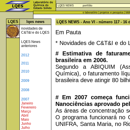
LQES NEWS
portfólio
o laboratório
|
projetos e pesquisa
|
bib
LQES
lqes news
LQES NEWS - Ano VI - número 117 - 16 d
novidades de
Em Pauta
C&T&I e do LQES
* Novidades de C&T&I e do
LQES News
anteriores
# Estimativa de faturam
2012
brasileira em 2006.
2011
Segundo a ABIQUIM (Assoc
2010
Química), o faturamento líqu
brasileira deve atingir 80 bil
2009
2008
# Em 2007 começa funci
2007
Nanociências aprovado pe
Janeiro
Fevereiro
As áreas de concentração se
Março
Abril
O programa funcionará no Ce
Maio
UNIFRA, Santa Maria, no Ri
Junho
Julho