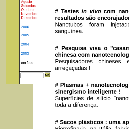
Agosto
Setembro
Outubro
# Testes
in vivo
com nano
Novembro
resultados são encorajado
Dezembro
Nanotubos foram injetad
2006
sanguínea.
2005
2004
# Pesquisa visa o "casam
chinesa com nanotecnolog
2003
Pesquisadores chineses
em foco
arregaçadas !
# Plasmas + nanotecnologi
sinergismo inteligente !
Superfícies de silício "na
toda a diferença.
# Sacos plásticos : uma ap
Biorrefinaria, na Itália, fa