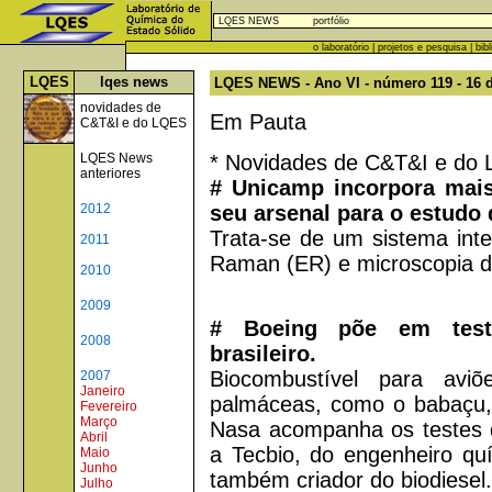
LQES NEWS
portfólio
o laboratório
|
projetos e pesquisa
|
bib
LQES
lqes news
LQES NEWS - Ano VI - número 119 - 16 de
novidades de
Em Pauta
C&T&I e do LQES
* Novidades de C&T&I e do
LQES News
anteriores
# Unicamp incorpora mai
seu arsenal para o estudo
2012
Trata-se de um sistema int
2011
Raman (ER) e microscopia d
2010
2009
# Boeing põe em teste
2008
brasileiro.
Biocombustível para av
2007
Janeiro
palmáceas, como o babaçu,
Fevereiro
Março
Nasa acompanha os testes 
Abril
a Tecbio, do engenheiro quí
Maio
Junho
também criador do biodiesel.
Julho