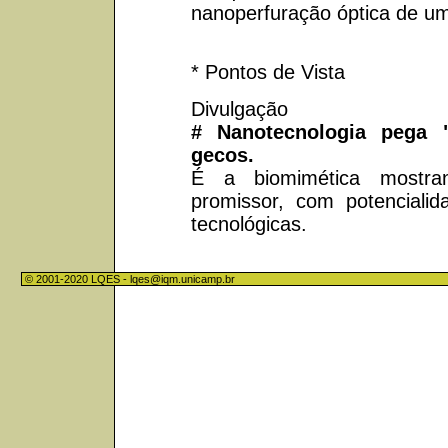
nanoperfuração óptica de u
* Pontos de Vista
Divulgação
# Nanotecnologia pega 
gecos.
É a biomimética mostra
promissor, com potenciali
tecnológicas.
© 2001-2020 LQES -
lqes@iqm.unicamp.br