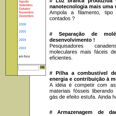
# Luz branca produzida
Agosto
Setembro
nanotecnologia mais uma v
Outubro
Ampola a filamento, tipo
Novembro
Dezembro
contados ?
2006
2005
# Separação de mol
desenvolvimento !
2004
Pesquisadores canade
2003
moleculares mais fáceis d
em foco
eficientes.
# Pilha a combustível d
energia e contribuição à m
A idéia é competir com as
materiais fósseis liberand
gás de efeito estufa. Ainda há
# Armazenagem de dad