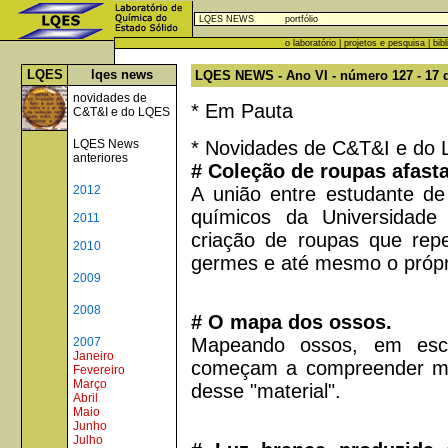
LQES NEWS
portfólio
o laboratório
|
projetos e pesquisa
|
bib
LQES
lqes news
LQES NEWS - Ano VI - número 127 - 17 d
novidades de
* Em Pauta
C&T&I e do LQES
* Novidades de C&T&I e do
LQES News
anteriores
# Coleção de roupas afasta 
A união entre estudante de 
2012
químicos da Universidade
2011
criação de roupas que repe
2010
germes e até mesmo o própr
2009
2008
# O mapa dos ossos.
Mapeando ossos, em esca
2007
Janeiro
começam a compreender me
Fevereiro
Março
desse "material".
Abril
Maio
Junho
Julho