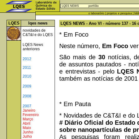
LQES NEWS
portfólio
o laboratório
|
projetos e pesquisa
|
bib
LQES
lqes news
LQES NEWS - Ano VI - número 137 - 16 
novidades de
* Em Foco
C&T&I e do LQES
Neste número,
Em Foco
ver
LQES News
anteriores
São mais de
30
notícias, d
2012
de assuntos pautados - notíc
2011
e entrevistas - pelo
LQES 
2010
também as notícias de 2001 
2009
2008
* Em Pauta
2007
Janeiro
* Novidades de C&T&I e do
Fevereiro
Março
# Diário Oficial do Estado
Abril
Maio
sobre nanopartículas de pr
Junho
As pesquisas foram real
Julho