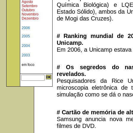
Agosto
Química Biológica) e LQ
Setembro
Outubro
Estado Sólido), ambos da U
Novembro
de Mogi das Cruzes).
Dezembro
2006
# Ranking mundial de 20
2005
Unicamp.
2004
Em 2006, a Unicamp estava n
2003
em foco
# Os segredos do nas
revelados.
Pesquisadores da Rice Un
microscopia eletrônica de 
simulação como se dá o nas
# Cartão de memória de al
Samsung anuncia nova me
filmes de DVD.