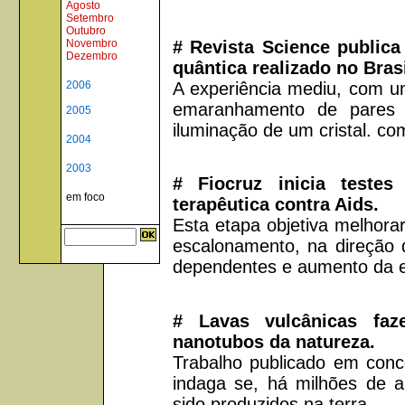
Agosto
Setembro
Outubro
# Revista Science publica
Novembro
Dezembro
quântica realizado no Brasi
A experiência mediu, com um
2006
emaranhamento de pares 
2005
iluminação de um cristal. co
2004
2003
# Fiocruz inicia teste
em foco
terapêutica contra Aids.
Esta etapa objetiva melhora
escalonamento, na direção d
dependentes e aumento da ef
# Lavas vulcânicas faz
nanotubos da natureza.
Trabalho publicado em conc
indaga se, há milhões de a
sido produzidos na terra.