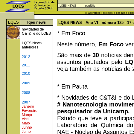
LQES NEWS
portfólio
o laboratório
|
projetos e pesquisa
|
bib
LQES
lqes news
LQES NEWS - Ano VI - número 125 - 17 
novidades de
* Em Foco
C&T&I e do LQES
Neste número,
Em Foco
ver
LQES News
anteriores
São mais de
30
notícias den
2012
assuntos pautados pelo
LQ
2011
veja também as notícias de 
2010
2009
* Em Pauta
2008
* Novidades de C&T&I e do
2007
# Nanotecnologia moviment
Janeiro
pesquisador da Unicamp.
Fevereiro
Março
Estudo que teve a participa
Abril
Maio
Laboratório de Química do
Junho
NAE - Núcleo de Assuntos Est
Julho