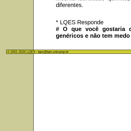
diferentes.
* LQES Responde
# O que você gostaria 
genéricos e não tem medo 
© 2001-2020 LQES -
lqes@iqm.unicamp.br